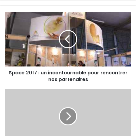
Space
2017
:
un
incontournable
pour
rencontrer
nos
partenaires
Space 2017 : un incontournable pour rencontrer
nos partenaires
STATUTS
ASSOCIATION