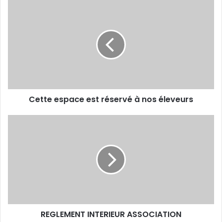
Cette
espace
est
réservé
à
nos
éleveurs
Cette espace est réservé à nos éleveurs
REGLEMENT
INTERIEUR
ASSOCIATION
REGLEMENT INTERIEUR ASSOCIATION